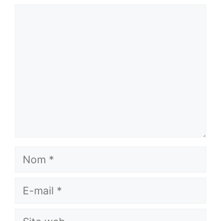
Commentaire
Nom
E-
mail
Site