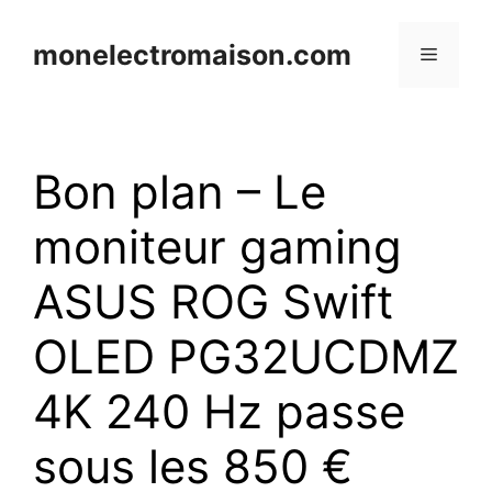
Aller
au
monelectromaison.com
Menu
contenu
Bon plan – Le
moniteur gaming
ASUS ROG Swift
OLED PG32UCDMZ
4K 240 Hz passe
sous les 850 €