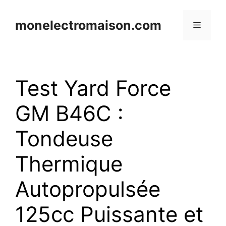
Aller
au
monelectromaison.com
Menu
contenu
Test Yard Force
GM B46C :
Tondeuse
Thermique
Autopropulsée
125cc Puissante et