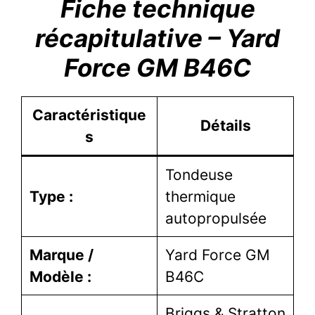
Fiche technique
récapitulative – Yard
Force GM B46C
Caractéristique
Détails
s
Tondeuse
Type :
thermique
autopropulsée
Marque /
Yard Force GM
Modèle :
B46C
Briggs & Stratton