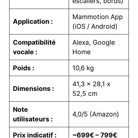
escaliers, bords)
Mammotion App
Application :
(iOS / Android)
Compatibilité
Alexa, Google
vocale :
Home
Poids :
10,6 kg
41,3 x 28,1 x
Dimensions :
52,5 cm
Note
4,0/5 (Amazon)
utilisateurs :
Prix indicatif :
~699€ – 799€