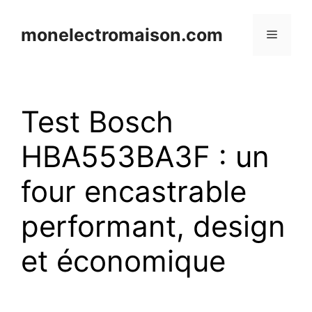
Aller
au
monelectromaison.com
Menu
contenu
Test Bosch
HBA553BA3F : un
four encastrable
performant, design
et économique